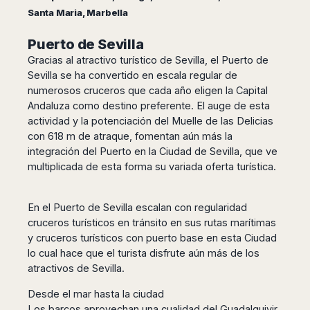
Dublin
Wrocław
Island
Santa Maria, Marbella
Sarajevo
Toluca
Galway
Cebu
Portugal
Mostar
San
Limerick
Lapu-
Puerto de Sevilla
José
Lisbon
Tuzla
Lapu
France
Gracias al atractivo turístico de Sevilla, el Puerto de
del
Porto
Maribor
Cordova
Cabo
Sevilla se ha convertido en escala regular de
Paris
Faro
Novo
Mandaue
numerosos cruceros que cada año eligen la Capital
Guadalajara
Bordeaux
Mesto
Madeira
Seoul
Andaluza como destino preferente. El auge de esta
Cancún
Lille
Sofia
Hong
Morocco
actividad y la potenciación del Muelle de las Delicias
Mérida
Lyon
Burgas
Kong
con 618 m de atraque, fomentan aún más la
Marrakech
Argentina
Marseille
Varna
Singapore
integración del Puerto en la Ciudad de Sevilla, que ve
Casablanca
Montpellier
Bali
multiplicada de esta forma su variada oferta turística.
Australia
Buenos
Fez
Nantes
Kuala
Aires
Sydney
Rabat
Nice
Lumpur
Córdoba
Melbourne
En el Puerto de Sevilla escalan con regularidad
Agadir
Tolouse
Penang
Bariloche
cruceros turísticos en tránsito en sus rutas marítimas
Adelaide
Essaouira
/
Mendoza
Germany
y cruceros turísticos con puerto base en esta Ciudad
Perth
George
China
Rosario
lo cual hace que el turista disfrute aún más de los
Town
Berlin
Brisbane
Puerto
atractivos de Sevilla.
Beijing
Kuching
Stuttgart
Gold
Iguazú
Chengdu
Coast
Kota
Dortmund
Desde el mar hasta la ciudad
Brasil
Kinabalu
Guangzhou
Canberra
Bonn
Los barcos aprovechan una cualidad del Guadalquivir