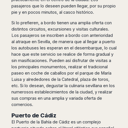
Madurai
pasajeros que lo deseen pueden llegar, por su propio
Chile
Mangalore
pie y en pocos minutos, al casco histórico.
Santiago
Mumbai
Valparaiso
Si lo prefieren, a bordo tienen una amplia oferta con
Mysore
distintos circuitos, excursiones y visitas culturales.
Delhi
Perú
Los pasajeros se inscriben a bordo con anterioridad
Pune
Lima
al atraque en Sevilla, de manera que al llegar a puerto
Surat
Cusco
los autobuses les esperan en el desembarque, lo cual
Trivandrum
hace que este servicio se realice de forma gradual y
Udapuir
sin masificaciones. Pueden así disfrutar de visitas a
Vadodara
los principales monumentos, realizar el tradicional
Varanasi
paseo en coche de caballos por el parque de María
Luisa y alrededores de la Catedral, plaza de toros,
etc. Si lo desean, degustar la culinaria sevillana en los
numerosos establecimientos de la ciudad, y realizar
sus compras en una amplia y variada oferta de
comercios.
Puerto de Cádiz
El Puerto de la Bahía de Cádiz es un complejo