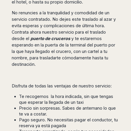
el hotel, o hasta su propio domicilio.
San
Amsterdam
Kuwait
(Gondola
San
Francisco
Tours)
Eindhoven
Doha
Sebastian
No renuncies a la tranquilidad y comodidad de un
Las
Verona
Rotterdam
Jeddah
servicio contratado. No dejes este traslado al azar y
Vigo
Vegas
Bologna
The
Medina
evita esperas y complicaciones de última hora.
Santiago
Anchorage
Hague
Contrata ahora nuestro servicio para el traslado
de
Rimini
Riyadh
Atlanta
Compostela
Utrecht
desde el
puerto de cruceros
y te estaremos
Florence
Taif
Baltimore
esperando en la puerta de la terminal del puerto por
La
Stockholm
Pisa
Abha
Boston
Coruña
la que haya llegado el crucero, con un cartel a tu
Gothenburg
Perugia
Muscat
Chicago
nombre, para trasladarte cómodamente hasta tu
Valencia
Malmo
Ancona
Asia
Columbus
destinación.
Alicante
Lulea
Rome
Dallas
Castellón
Antalya
Kalmar
Pescara
Detroit
Mallorca
Bangkok
Kiruna
Naples
Houston
Disfruta de todas las ventajas de nuestro servicio:
Menorca
Puket
Oslo
Olbia
Memphis
Ibiza
Krabi
Copenaghen
Alghero
Te recogemos la hora indicada, sin que tengas
Nashville
Sevilla
Samui
Helsinki
que esperar la llegada de un taxi
Cagliari
Phoenix
Jerez
Chiang
Precio sin sorpresas. Sabes de antemano lo que
Rovaniemi
Bari
Portland
Mai
te va a costar.
Almeria
Malta
Brindisi
San
Pago seguro. No necesitas pagar el conductor, tu
Pattaya
Malaga
Prague
Lecce
Diego
reserva ya está pagada
Phi
Marbella
Budapest
Lamezia