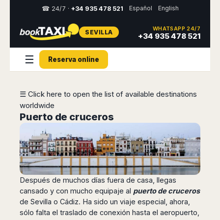
Español
English
☎ 24/7 ·
+34 935 478 521
WHATSAPP 24/7
SEVILLA
Select
+34 935 478 521
your
destination,
☰
Reserva online
you
will
be
redirected
☰ Click here to open the list of available destinations
to
worldwide
the
local
Puerto de cruceros
website
Spain
Italy
Rest
Middle
Usa
of
East
&
Barcelona
Milan
Europe
Canada
Dubai
Girona
Turin
Después de muchos días fuera de casa, llegas
Brussels
New
Abu
Reus
Genoa
York
cansado y con mucho equipaje al
puerto de cruceros
Luxembourg
Dhabi
Madrid
Trieste
de Sevilla o Cádiz. Ha sido un viaje especial, ahora,
Los
Geneva
Amman
Zaragoza
Venice
Angeles
sólo falta el traslado de conexión hasta el aeropuerto,
Zurich
Madaba
Bilbao
Venice