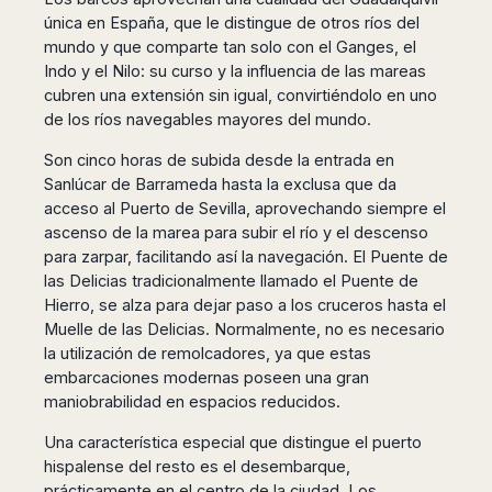
Harbin
Townsville
India
Dresden
Rio
única en España, que le distingue de otros ríos del
Jinan
Darwin
de
mundo y que comparte tan solo con el Ganges, el
Düsseldorf
Ahmedabad
Janeiro
Nanjing
Cairns
Indo y el Nilo: su curso y la influencia de las mareas
Frankfurt
Aurangabad
Sao
cubren una extensión sin igual, convirtiéndolo en uno
Qingdao
Nürnberg
Japan
Bangalore
Paulo
de los ríos navegables mayores del mundo.
Shanghai
Hamburg
Belagavi
Tokyo
Porto
Shenyang
Hannover
Son cinco horas de subida desde la entrada en
Bhopal
Alegre
Kobe
Shenzhen
Leipzig
Sanlúcar de Barrameda hasta la exclusa que da
Bhubaneswar
Curitiba
Okazaki
Tianjin
Bremen
acceso al Puerto de Sevilla, aprovechando siempre el
Calicut
Fortaleza
Osaka
Munich
ascenso de la marea para subir el río y el descenso
Chennai
Recife
Fukuoka
para zarpar, facilitando así la navegación. El Puente de
Austria
Coimbatore
Salvador
Sapporo
las Delicias tradicionalmente llamado el Puente de
de
Dehradun
Graz
Hierro, se alza para dejar paso a los cruceros hasta el
Bahia
Goa
Innsbruck
Muelle de las Delicias. Normalmente, no es necesario
Colombia
Guwahati
la utilización de remolcadores, ya que estas
Linz
Jaipur
embarcaciones modernas poseen una gran
Salzburg
Bogotá
Jamshedpur
maniobrabilidad en espacios reducidos.
Schwechat
Cartagena
Jodhpur
Vienna
Medellín
Una característica especial que distingue el puerto
Cochin
San
hispalense del resto es el desembarque,
Lucknow
Andrés
prácticamente en el centro de la ciudad. Los