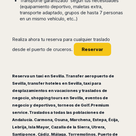
Transporte garantizado según tus necesidades
Seattle
Phi
Granada
Terme
Istanbul
(equipamiento deportivo, maletas extra,
Washington
Hanoi
Tenerife
transporte adaptado, grupos de hasta 7 personas
Reggio
Athens
Honolulu
Cat
en un mismo vehículo, etc..)
Gran
Calabria
Rhodes
Bi
Indianapolis
Canaria
Crotone
Kos
Hue
Miami
Catania
UK
Tivat
Da
Oakland
Realiza ahora tu reserva para cualquier traslado
Palermo
Pogdorica
Nang
London
Orlando
Trapani
Reservar
desde el puerto de cruceros.
Moscow
Cam
Birmingham
Pittsburgh
Comiso
Minsk
Ranh
Bristol
Tampa
-
Yerevan
Quy
Cardiff
Quebec
Ragusa
Nhon
Tbilisi
Edinburgh
Toronto
Reserva un taxi en Sevilla. Transfer aeropuerto de
Poland
Da
St
Glasgow
Vancouver
Sevilla, transfer hoteles en Sevilla, taxi para
Lat
Petersburg
Gdańsk
Liverpool
Montreal
desplazamientos en vacaciones y traslados de
Ho
Split
Katowice
Manchester
Calgary
Chu
negocio, shopping tours en Sevilla, eventos de
Zagreb
Kraków
Nottingham
Minh
Ottawa
negocio y deportivos, torneos de Golf. Premium
Dubrovnik
Łódź
Southampton
Tagbilaran
Mexico
service. Traslados a todas las poblaciones de
Pula
Lublin
Bacolod
Ireland
Andalucía. Carmona, Osuna, Marchena, Estepa, Écija,
Rijeka
Monterrey
Poznań
Davao
Lebrija, Isla Mayor, Cazalla de la Sierra, Utrera,
Zadar
Cork
Mexico
Warszawa
Samal
Santiponce, Cádiz, Málaga, Torremolinos, Puerto de
Ljubijana
City